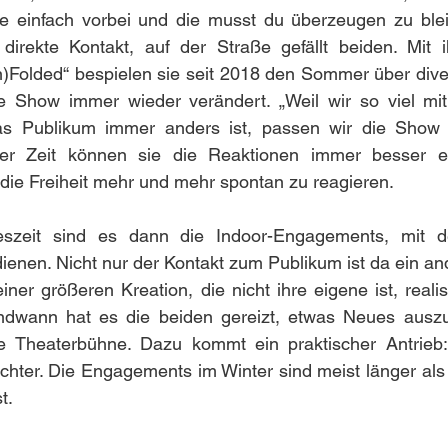
 einfach vorbei und die musst du überzeugen zu blei
irekte Kontakt, auf der Straße gefällt beiden. Mit 
Folded“ bespielen sie seit 2018 den Sommer über divers
ie Show immer wieder verändert. „Weil wir so viel mi
as Publikum immer anders ist, passen wir die Show fo
der Zeit können sie die Reaktionen immer besser ei
 die Freiheit mehr und mehr spontan zu reagieren.
eszeit sind es dann die Indoor-Engagements, mit de
ienen. Nicht nur der Kontakt zum Publikum ist da ein ande
iner größeren Kreation, die nicht ihre eigene ist, realis
ndwann hat es die beiden gereizt, etwas Neues auszup
e Theaterbühne. Dazu kommt ein praktischer Antrieb
chter. Die Engagements im Winter sind meist länger als e
t.