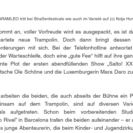
RAMLEO tritt bei Straßenfestivals wie auch im Varieté auf (c) Kolja Hu
ommt an, voller Vorfreude wird es ausgepackt, es ist da
wartete neue Trampolin. Doch dann bringt desse
derungen mit sich. Bei der Telefonhotline antwortet
der Warteschleife, doch eine „gute Fee“ hilft auf ihre ga
nte Plot der ersten abendfüllenden Show „Salto! XXL
eutsche Ole Schöne und die Luxemburgerin Mara Daro zu
eiten die beiden, die auch abseits der Bühne ein Pa
insam auf dem Trampolin, sind auf diversen Vari
ivals aufgetreten. Schon beim vorbereitenden Studi
 Rivel” in Barcelona trafen die beiden aufeinander – er 
 als junge Abenteurerin, die beim Kinder- und Jugendzirk