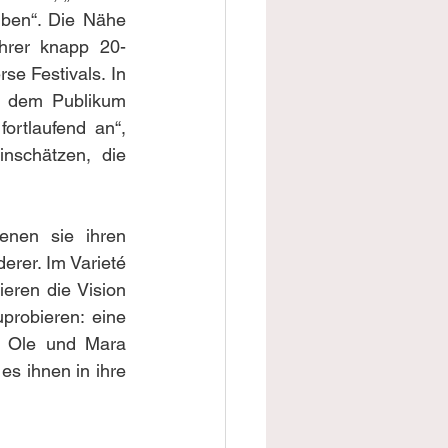
ben“. Die Nähe 
ihrer knapp 20-
e Festivals. In 
t dem Publikum 
rtlaufend an“, 
nschätzen, die 
nen sie ihren 
rer. Im Varieté 
ieren die Vision 
robieren: eine 
: Ole und Mara 
s ihnen in ihre 