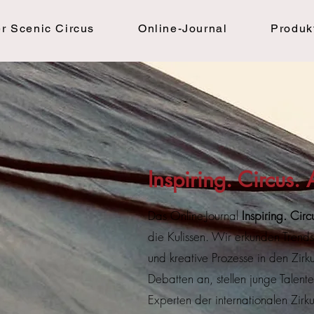
r Scenic Circus
Online-Journal
Produk
Inspiring. Circus. 
Das Online-Journal
Inspiring. Circu
die Kulissen. Wir erkunden Trend
und kreative Prozesse in den Zirk
Debatten an, stellen junge Talent
Experten der internationalen Zirk