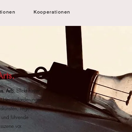
tionen
Kooperationen
Arts.
s. Arts.
blickt hinter
s, Herausforderungen
uskünsten, regen
e und führende
usszene vor.