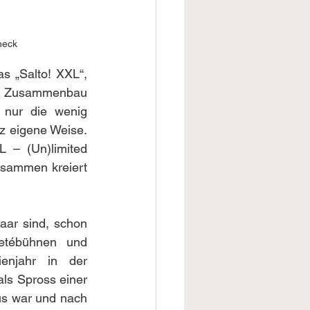
neck
s „Salto! XXL“, 
n Zusammenbau 
 nur die wenig 
nz eigene Weise. 
 – (Un)limited 
sammen kreiert 
ar sind, schon 
etébühnen und 
enjahr in der 
als Spross einer 
us war und nach 