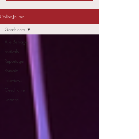
Online-Journal
Geschichte
Alle Beiträge
Festivals
Reportagen
Portraits
Interviews
Geschichte
Debatte