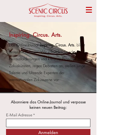
Inspiring. Circus. Arts.
Das Online-Journal
Inspiring. Circus. Arts.
blickt
hinter die Kulissen. Wir erkunden Trends,
Herausforderungen und kreative Prozesse in den
Zirkuskünsten, regen Debatten an, stellen junge
Talente und führende Experten der
internationalen Zirkusszene vor.
Abonniere das Online-Journal und verpasse
keinen neuen Beitrag:
E-Mail Adresse
Anmelden