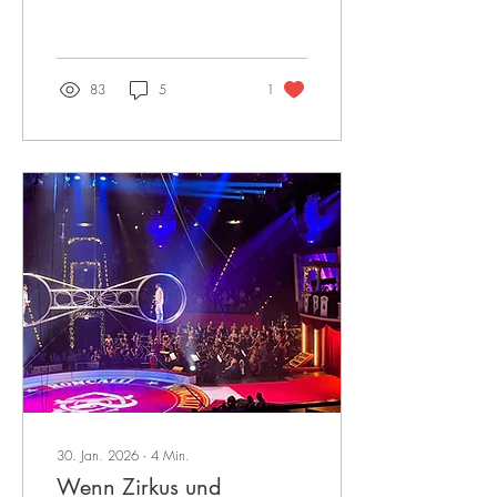
und Weise zu nutzen - in ihrer
Show Cyrrealism und in der
Folgeproduktion.
83
5
1
30. Jan. 2026
∙
4
Min.
Wenn Zirkus und