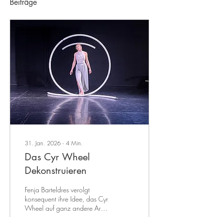
Beiträge
31. Jan. 2026
∙
4
Min.
Das Cyr Wheel
Dekonstruieren
Fenja Barteldres verolgt
konsequent ihre Idee, das Cyr
Wheel auf ganz andere Art