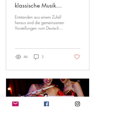
klassische Musik
aufeinandertreffen
Entstanden aus einem Zufall
heraus sind die gemeinsamen
Vorstellungen vom Deutschen
Symphonieorchester und den
Artisten des Circus Roncalli
zum Jahreswechsel im
Berliner Tempodrom
inzwischen beliebte Tradition.
46
3
Innerhalb kürzester
Probenzeit finden Zirkuskunst
und klassische Musik
zusammen.