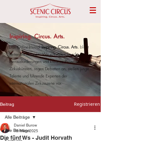
Inspiring. Circus. Arts.
Das Online-Journal
Inspiring. Circus. Arts.
blickt
hinter die Kulissen. Wir erkunden Trends,
Herausforderungen und kreative Prozesse in den
Zirkuskünsten, regen Debatten an, stellen junge
Talente und führende Experten der
internationalen Zirkusszene vor.
Registrieren
Beitrag
Alle Beiträge
Daniel Burow
Alle Beiträge
15. März 2025
Die fünf Ws - Judit Horvath