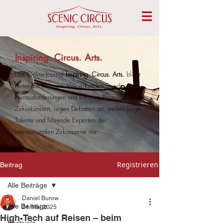
Inspiring. Circus. Arts.
Das Online-Journal
Inspiring. Circus. Arts.
blickt
hinter die Kulissen. Wir erkunden Trends,
Herausforderungen und kreative Prozesse in den
Zirkuskünsten, regen Debatten an, stellen junge
Talente und führende Experten der
internationalen Zirkusszene vor.
Registrieren
Beitrag
Alle Beiträge
Daniel Burow
Alle Beiträge
24. Mai 2025
High-Tech auf Reisen – beim