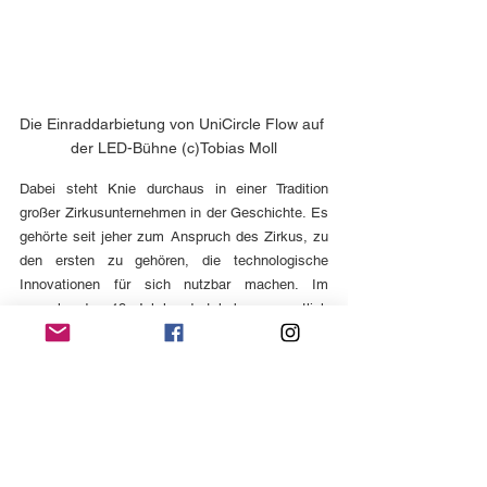
Die Einraddarbietung von UniCircle Flow auf 
der LED-Bühne (c)Tobias Moll
Dabei steht Knie durchaus in einer Tradition 
großer Zirkusunternehmen in der Geschichte. Es 
gehörte seit jeher zum Anspruch des Zirkus, zu 
den ersten zu gehören, die technologische 
Innovationen für sich nutzbar machen. Im 
ausgehenden 19. Jahrhundert haben vermutlich 
viele Menschen das elektrische Licht erstmals in 
Zirkusvorführungen bestaunt. Auch die ersten 
Kinovorführungen fanden im Zirkus statt.
Heutzutage, in einer Zeit schnellen 
technologischen Wandels, ist es schwer für den 
Zirkus, weiter an der Spitze des Fortschritts zu 