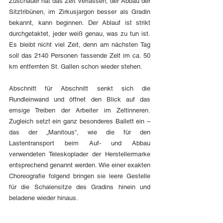
Zuschauer hat das Zelt verlassen, der Abbau der 
Sitztribünen, im Zirkusjargon besser als Gradin 
bekannt, kann beginnen. Der Ablauf ist strikt 
durchgetaktet, jeder weiß genau, was zu tun ist. 
Es bleibt nicht viel Zeit, denn am nächsten Tag 
soll das 2140 Personen fassende Zelt im ca. 50 
km entfernten St. Gallen schon wieder stehen.
Abschnitt für Abschnitt senkt sich die 
Rundleinwand und öffnet den Blick auf das 
emsige Treiben der Arbeiter im Zeltinneren. 
Zugleich setzt ein ganz besonderes Ballett ein – 
das der „Manitous“, wie die für den 
Lastentransport beim Auf- und Abbau 
verwendeten Teleskoplader der Herstellermarke 
entsprechend genannt werden. Wie einer exakten 
Choreografie folgend bringen sie leere Gestelle 
für die Schalensitze des Gradins hinein und 
beladene wieder hinaus.