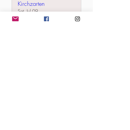
Kirchzarten
Sat, Jul 09
More info
Tickets kaufen
Thaddäushof
Kirchzarten
Sat, Jul 09
More info
Tickets kaufen