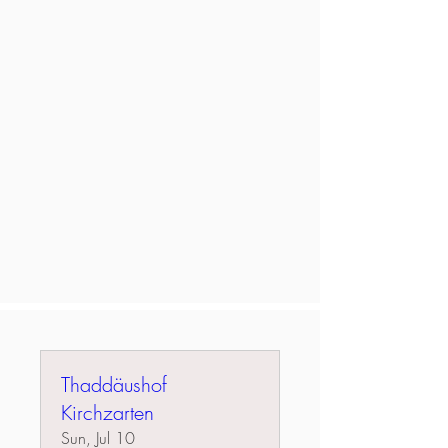
Thaddäushof
Kirchzarten
Sun, Jul 10