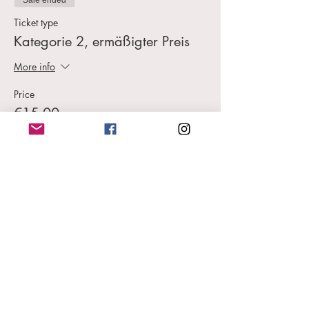
Sale ended
Ticket type
Kategorie 2, ermäßigter Preis
More info
Price
€15.00
MwSt. included
+€0.38 ticket service fee
Diese Veranstaltung teilen