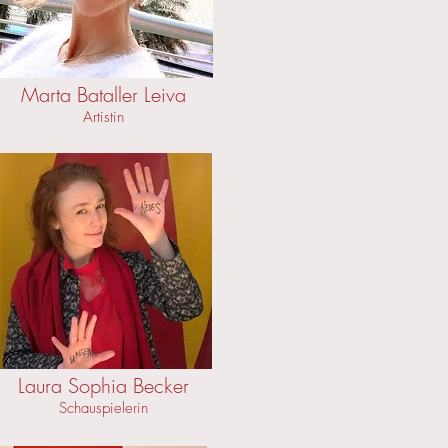
Marta Bataller Leiva
Artistin
Laura Sophia Becker
Schauspielerin