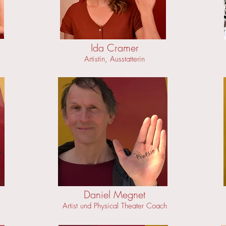
Ida Cramer
Artistin
, Ausstatterin
Daniel Megnet
Artist und Physical Theater Coach