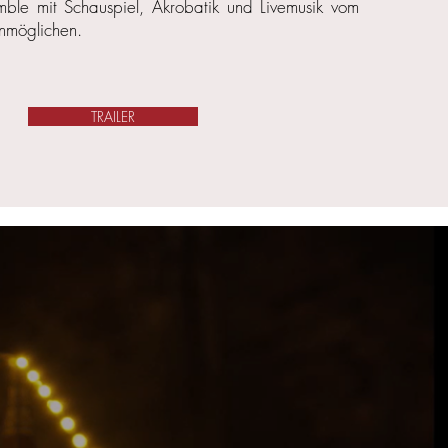
emble mit Schauspiel, Akrobatik und Livemusik vom
nmöglichen.
TRAILER