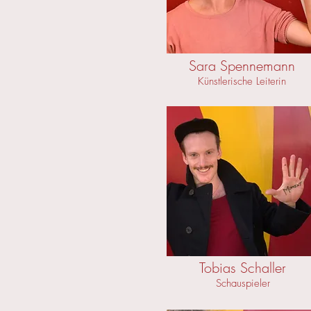
Sara Spennemann
Künstlerische Leiterin
Tobias Schaller
Schauspieler