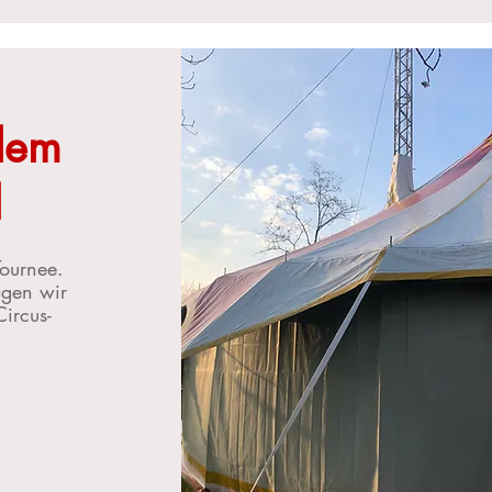
 dem
l
ournee.
agen wir
Circus-