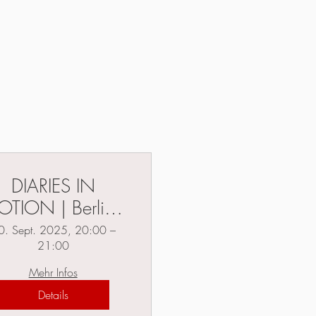
DIARIES IN
TION | Berlin |
efferberg-Theater
0. Sept. 2025, 20:00 –
21:00
Mehr Infos
Details