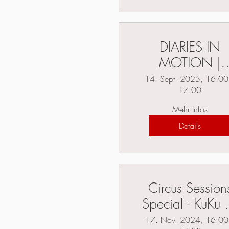
DIARIES IN
MOTION |
Hamburg |
14. Sept. 2025, 16:00
17:00
Lurupina Festiv
Mehr Infos
Details
Circus Session
Special - KuKu 
Anatoli Akerm
17. Nov. 2024, 16:00