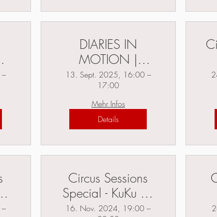
DIARIES IN
Ci
MOTION |
Hamburg |
 –
13. Sept. 2025, 16:00 –
2
17:00
al
Lurupina Festival
Mehr Infos
Details
s
Circus Sessions
C
by
Special - KuKu by
an
Anatoli Akerman
 –
16. Nov. 2024, 19:00 –
2