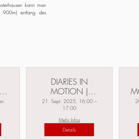
usterhausen kann man
. 900m) entlang des
DIARIES IN
n |
MOTION |
MO
cje
Potsdam | Circus
Pf
en
21. Sept. 2025, 16:00 –
2
17:00
Montelino
Mehr Infos
Details