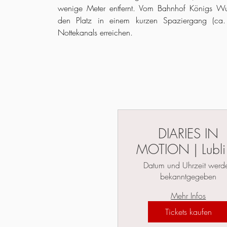
wenige Meter entfernt. Vom Bahnhof Königs W
den Platz in einem kurzen Spaziergang (ca
Nottekanals erreichen.
DIARIES IN
MOTION | Lubli
Festival Cyrkula
Datum und Uhrzeit werd
bekanntgegeben
Mehr Infos
Tickets kaufen