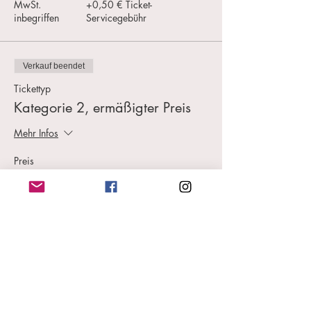
MwSt.
+0,50 € Ticket-
inbegriffen
Servicegebühr
Verkauf beendet
Tickettyp
Kategorie 2, ermäßigter Preis
Mehr Infos
Preis
15,00 €
MwSt.
+0,38 € Ticket-
inbegriffen
Servicegebühr
Diese Veranstaltung teilen