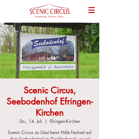
Scenic Circus,
Seebodenhof Efringen-
Kirchen
Do., 14. Juli
  |  
Efringen-Kirchen
Scenic Circus zu Gast beim Höfe Festival auf
dem Seebodenhof im Dreiländereck unweit