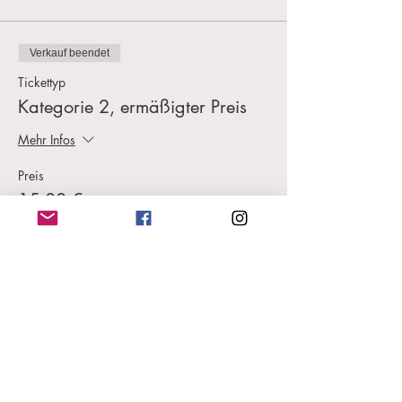
Verkauf beendet
Tickettyp
Kategorie 2, ermäßigter Preis
Mehr Infos
Preis
15,00 €
MwSt.
+0,38 € Ticket-
inbegriffen
Servicegebühr
Diese Veranstaltung teilen