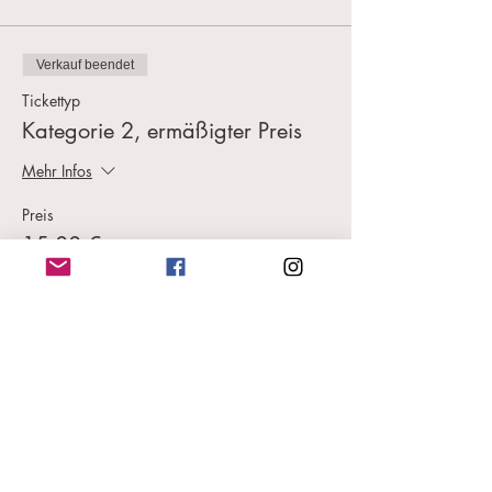
Verkauf beendet
Tickettyp
Kategorie 2, ermäßigter Preis
Mehr Infos
Preis
15,00 €
MwSt.
+0,38 € Ticket-
inbegriffen
Servicegebühr
Diese Veranstaltung teilen