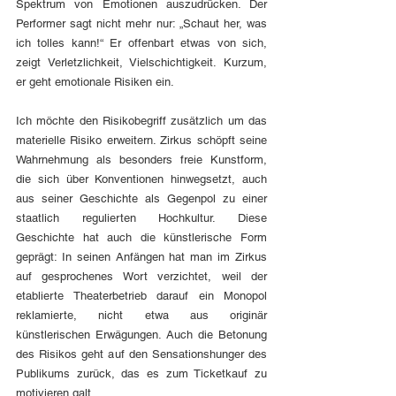
Spektrum von Emotionen auszudrücken. Der 
Performer sagt nicht mehr nur: „Schaut her, was 
ich tolles kann!“ Er offenbart etwas von sich, 
zeigt Verletzlichkeit, Vielschichtigkeit. Kurzum, 
er geht emotionale Risiken ein. 
Ich möchte den Risikobegriff zusätzlich um das 
materielle Risiko erweitern. Zirkus schöpft seine 
Wahrnehmung als besonders freie Kunstform, 
die sich über Konventionen hinwegsetzt, auch 
aus seiner Geschichte als Gegenpol zu einer 
staatlich regulierten Hochkultur. Diese 
Geschichte hat auch die künstlerische Form 
geprägt: In seinen Anfängen hat man im Zirkus 
auf gesprochenes Wort verzichtet, weil der 
etablierte Theaterbetrieb darauf ein Monopol 
reklamierte, nicht etwa aus originär 
künstlerischen Erwägungen. Auch die Betonung 
des Risikos geht auf den Sensationshunger des 
Publikums zurück, das es zum Ticketkauf zu 
motivieren galt. 