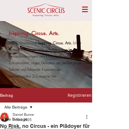
Inspiring. Circus. Arts.
Das Online-Journal
Inspiring. Circus. Arts.
blickt
hinter die Kulissen. Wir erkunden Trends,
Herausforderungen und kreative Prozesse in den
Zirkuskünsten, regen Debatten an, stellen junge
Talente und führende Experten der
internationalen Zirkusszene vor.
Registrieren
Beitrag
Alle Beiträge
Daniel Burow
Alle Beiträge
1. Nov. 2025
No Risk, no Circus - ein Plädoyer für