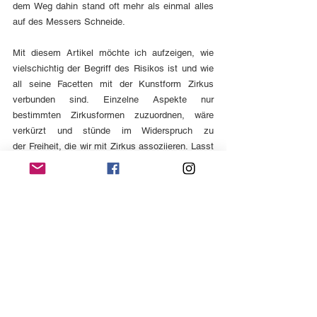
dem Weg dahin stand oft mehr als einmal alles 
auf des Messers Schneide.
Mit diesem Artikel möchte ich aufzeigen, wie 
vielschichtig der Begriff des Risikos ist und wie 
all seine Facetten mit der Kunstform Zirkus 
verbunden sind. Einzelne Aspekte nur 
bestimmten Zirkusformen zuzuordnen, wäre 
verkürzt und stünde im Widerspruch zu 
der Freiheit, die wir mit Zirkus assoziieren. Lasst 
uns also alle zusammen, als Zirkusszene, Mut 
zum Risiko haben - physisch, kreativ, emotional 
und materiell. No risk, no circus!
(1) 
Lavers, Katie & Tait, Peta (Eds.). 
The 
Routledge Circus Studies Reader 
(Abingdon: 
Routledge. 2016)
(2) 
Seymour, Kristy 
A Rhythm of Bodies: 
Making the Impossible Plausible Through 
Physicality, Risk and Trust in A Simple Space